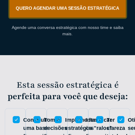
QUERO AGENDAR UMA SESSÃO ESTRATÉGICA
Agende uma conversa estratégica com nosso time e saiba
mais.
Esta sessão estratégica é
perfeita para você que deseja:
Construir
Tomar
Implementar
Identificar
Ter
Ot
uma base
decisões
estratégias
os "ralos"
clareza
se