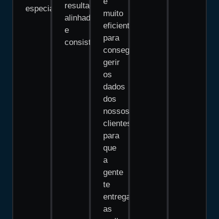
e
resultados
especializadas.
muito
alinhados
eficiente
e
para
consistentes.
conseguir
gerir
os
dados
dos
nossos
clientes
para
que
a
gente
te
entregar
as