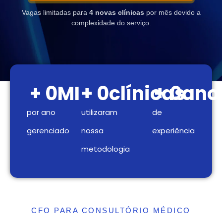
Vagas limitadas para
4 novas clínicas
por mês devido a
complexidade do serviço.
+ 
0
MI
+ 
0
clínicas
+ 
0
ano
por ano
utilizaram
de
gerenciado
nossa
experiência
metodologia
CFO PARA CONSULTÓRIO MÉDICO