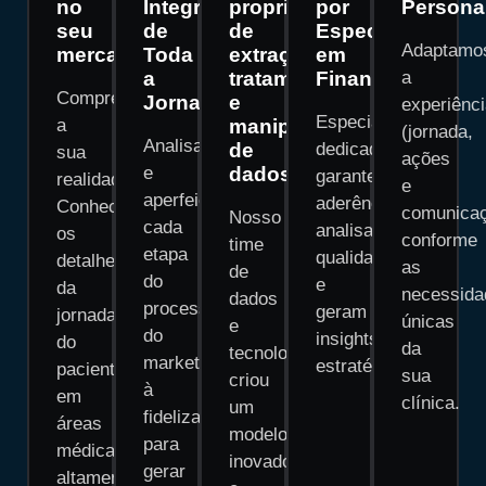
no
Integrada
proprietária
por
Persona
seu
de
de
Especialistas
Adaptamo
mercado
Toda
extração,
em
a
tratamento
Finanças
a
Compreendemos
Jornada
e
experiênc
Especialistas
a
manipulação
(jornada,
Analisamos
de
dedicados
sua
ações
e
dados.
garantem
realidade.
e
aperfeiçoamos
aderência,
Conhecemos
comunica
Nosso
cada
analisam
os
conforme
time
etapa
qualidade
detalhes
as
de
do
e
da
necessida
dados
processo,
geram
jornada
únicas
e
do
insights
do
da
tecnologia
marketing
estratégicos.
paciente
sua
criou
à
em
clínica.
um
fidelização,
áreas
modelo
para
médicas
inovador
gerar
altamente