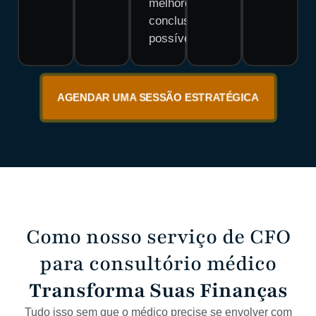
melhores
conclusões
possíveis.
AGENDAR UMA SESSÃO ESTRATÉGICA
Como nosso serviço de CFO
para consultório médico
Transforma Suas Finanças
Tudo isso sem que o médico precise se envolver com